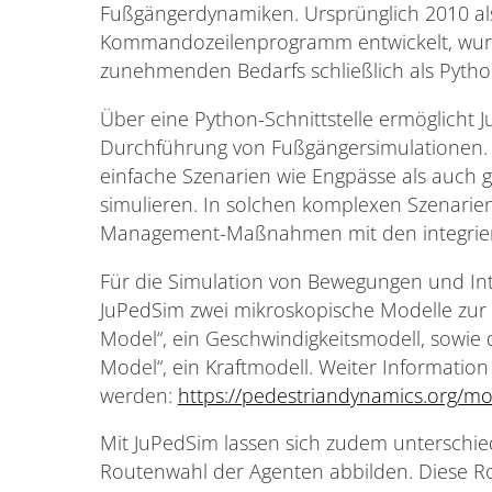
Fußgängerdynamiken. Ursprünglich 2010 als
Kommandozeilenprogramm entwickelt, wur
zunehmenden Bedarfs schließlich als Pytho
Über eine Python-Schnittstelle ermöglicht 
Durchführung von Fußgängersimulationen. D
einfache Szenarien wie Engpässe als auc
simulieren. In solchen komplexen Szenari
Management-Maßnahmen mit den integrier
Für die Simulation von Bewegungen und In
JuPedSim zwei mikroskopische Modelle zur 
Model“, ein Geschwindigkeitsmodell, sowie 
Model“, ein Kraftmodell. Weiter Informatio
werden:
https://pedestriandynamics.org/mo
Mit JuPedSim lassen sich zudem unterschie
Routenwahl der Agenten abbilden. Diese R