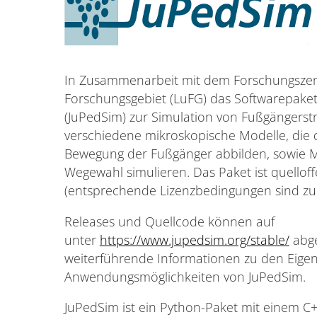
In Zusammenarbeit mit dem Forschungszent
Forschungsgebiet (LuFG) das Softwarepaket 
(JuPedSim) zur Simulation von Fußgängers
verschiedene mikroskopische Modelle, die di
Bewegung der Fußgänger abbilden, sowie M
Wegewahl simulieren. Das Paket ist quellof
(entsprechende Lizenzbedingungen sind zu
Releases und Quellcode können auf
unter
https://www.jupedsim.org/stable/
abge
weiterführende Informationen zu den Eige
Anwendungsmöglichkeiten von JuPedSim.
JuPedSim ist ein Python-Paket mit einem C