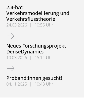
2.4-b/c:
Verkehrsmodellierung und
Verkehrsflusstheorie
24.03.2026
|
10:56 Uhr
2.4-b/c: Verkehrsmodellierung und Verkehrsflussth
Neues Forschungsprojekt
DenseDynamics
10.03.2026
|
15:14 Uhr
Neues Forschungsprojekt DenseDynamics
Proband:innen gesucht!
04.11.2025
|
10:48 Uhr
Proband:innen gesucht!