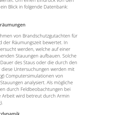
wertet. Um einen Eindruck von den
ein Blick in folgende Datenbank:
deräumungen
hmen von Brandschutzgutachten für
der Räumungszeit bewertet. In
ntersucht werden, welche auf einer
henden Stauungen aufbauen. Solche
d Dauer des Staus oder die durch den
Für diese Untersuchungen werden mit
rg
) Computersimulationen von
auungen analysiert. Als mögliche
nen durch Feldbeobachtungen bei
 Arbeit wird betreut durch Armin
e
).
erdynamik