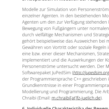
Modelle zur Simulation von Personenströ
einzelner Agenten. In den bestehenden Mod
Agenten um den zur Verfügung stehenden P
Bewegung von Fußgängern unter normalen 
durch vielfältige Mechanismen und Strategi
gehört beispielsweise das Ausweichen bei
Gewähren von Vortritt oder soziale Regeln i
eine bzw. einer dieser Mechanismen, Strat
implementiert und die Auswirkungen der K
Personenströme untersucht werden. Der Mo
Softwarepaket JuPedSim (
http://jupedsim.or
der Programmiersprache C++ geschrieben i
Grundkenntnisse in einer Programmierspra
Modellierung und Programmierung. Die Arb
Chraibi (Email:
m.chraibi[at]fz-juelich.de
).
6. Individuelle Charakteristika der Bewe