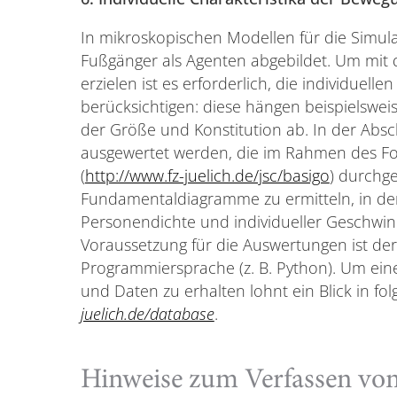
In mikroskopischen Modellen für die Simu
Fußgänger als Agenten abgebildet. Um mit d
erzielen ist es erforderlich, die individuell
berücksichtigen: diese hängen beispielswe
der Größe und Konstitution ab. In der Abs
ausgewertet werden, die im Rahmen des F
(
http://www.fz-juelich.de/jsc/basigo
) durchge
Fundamentaldiagramme zu ermitteln, in 
Personendichte und individueller Geschwind
Voraussetzung für die Auswertungen ist de
Programmiersprache (z. B. Python). Um ei
und Daten zu erhalten lohnt ein Blick in f
juelich.de/database
.
Hinweise zum Verfassen von